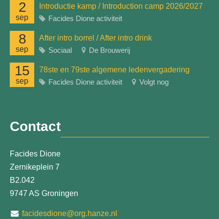
2
Introductie kamp / Introduction camp 2026/2027
sep
Facides Dione activiteit
8
After intro borrel / After intro drink
sep
Sociaal
De Brouwerij
15
78ste en 79ste algemene ledenvergadering
sep
Facides Dione activiteit
Volgt nog
Contact
Facides Dione
Zernikeplein 7
B2.042
9747 AS Groningen
facidesdione@org.hanze.nl