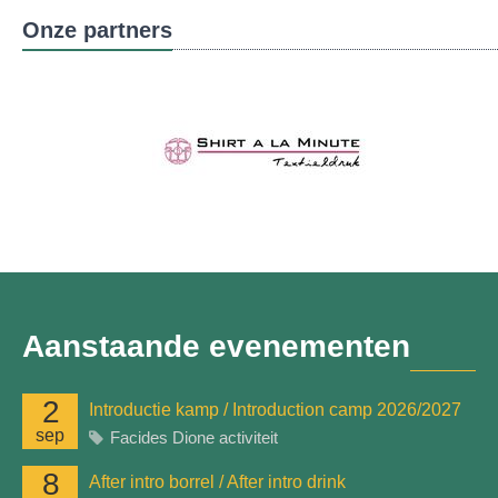
Onze partners
Aanstaande evenementen
2
Introductie kamp / Introduction camp 2026/2027
sep
Facides Dione activiteit
8
After intro borrel / After intro drink