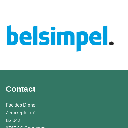
Contact
Facides Dione
Zernikeplein 7
B2.042