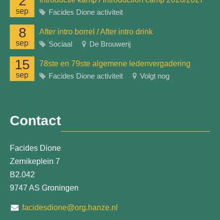
2
sep
Facides Dione activiteit
8
After intro borrel / After intro drink
sep
Sociaal
De Brouwerij
15
78ste en 79ste algemene ledenvergadering
sep
Facides Dione activiteit
Volgt nog
Contact
Facides Dione
Zernikeplein 7
B2.042
9747 AS Groningen
facidesdione@org.hanze.nl