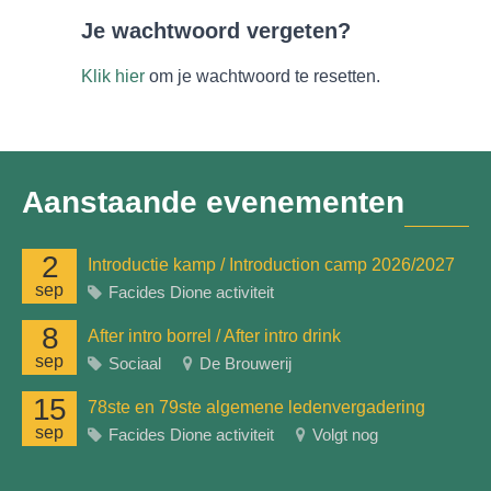
Je wachtwoord vergeten?
Klik hier
om je wachtwoord te resetten.
Aanstaande evenementen
2
Introductie kamp / Introduction camp 2026/2027
sep
Facides Dione activiteit
8
After intro borrel / After intro drink
sep
Sociaal
De Brouwerij
15
78ste en 79ste algemene ledenvergadering
sep
Facides Dione activiteit
Volgt nog